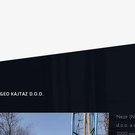
GEO KAJTAZ D.O.O.
Nezir (Ne
d.o.o. a 
1000 pod