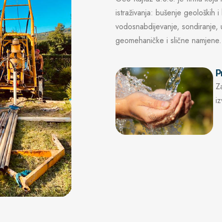
istraživanja: bušenje geoloških 
vodosnabdijevanje, sondiranje, 
geomehaničke i slične namjene.
P
Z
i