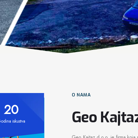
O NAMA
20
Geo Kajtaz
odina iskustva
Geo Kajtaz d.o.o. je firma koja 