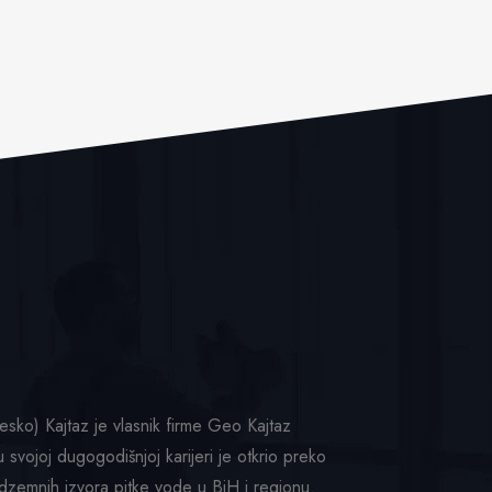
sko) Kajtaz je vlasnik firme Geo Kajtaz
u svojoj dugogodišnjoj karijeri je otkrio preko
zemnih izvora pitke vode u BiH i regionu.