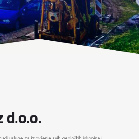
 d.o.o.
nudi usluge za izvođenje svih geoloških iskopina i