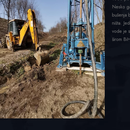
Nesko ga
bušenja b
ništa. Je
vode je 
širom Bi