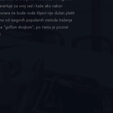
rantuje za svoj rad i kaže ako nakon
unara ne bude vode klijent nije dužan platiti
dna od njegovih popularnih metoda traženja
sa “golfom dvojkom”, po čemu je poznat
H.