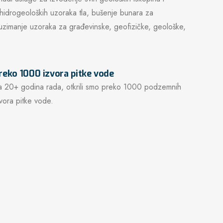
i hidrogeoloških uzoraka tla, bušenje bunara za
uzimanje uzoraka za građevinske, geofizičke, geološke,
reko 1000 izvora pitke vode
a 20+ godina rada, otkrili smo preko 1000 podzemnih
zvora pitke vode.