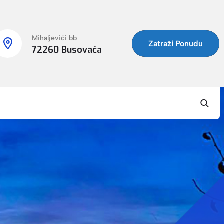
Mihaljevići bb
Zatraži Ponudu
72260 Busovača