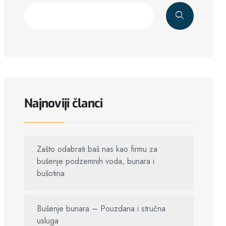
Najnoviji članci
Zašto odabrati baš nas kao fir­mu za
bušenje podzemnih voda, bunara i
bušotina
Bušenje bunara – Pouzdana i stručna
usluga