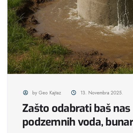
by Geo Kajtaz
13. Novembra 2025.
Zašto odabrati baš nas 
podzemnih voda, bunara