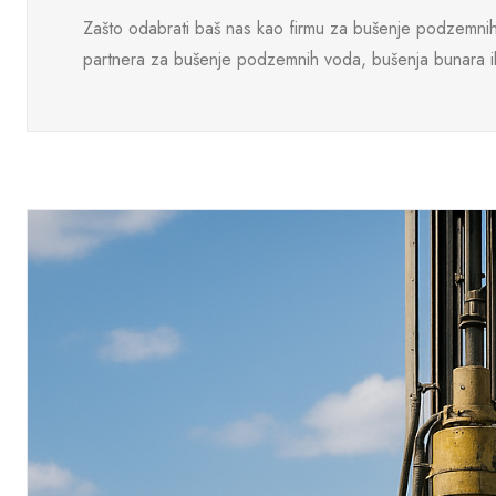
Zašto odabrati baš nas kao fir­mu za bušenje podzemni
partnera za bušenje podzemnih voda, bušenja bunara ili