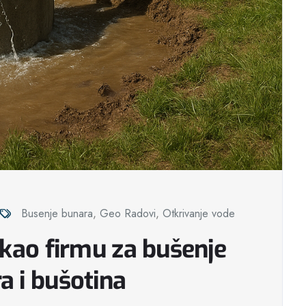
Busenje bunara
,
Geo Radovi
,
Otkrivanje vode
kao fir­mu za bušenje
 i bušotina