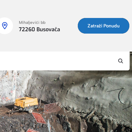
Mihaljevići bb
Zatraži Ponudu
72260 Busovača