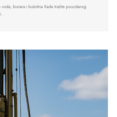
h voda, bunara i bušotina Kada tražite pouzdanog
...